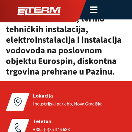
Izvođenje građevinsko –
obrtničkih radova, termo
tehničkih instalacija,
elektroinstalacija i instalacija
vodovoda na poslovnom
objektu Eurospin, diskontna
trgovina prehrane u Pazinu.
Lokacija
Industrijski park bb, Nova Gradiška
Telefon
+385 (0)35 346 688