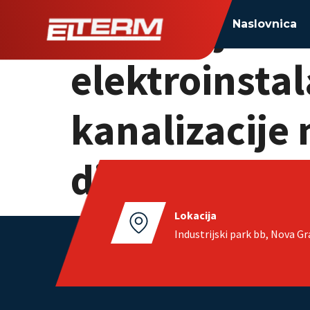
Izvođenje ter
Naslovnica
elektroinstal
kanalizacije
diskontna tr
Lokacija
Industrijski park bb, Nova Gr