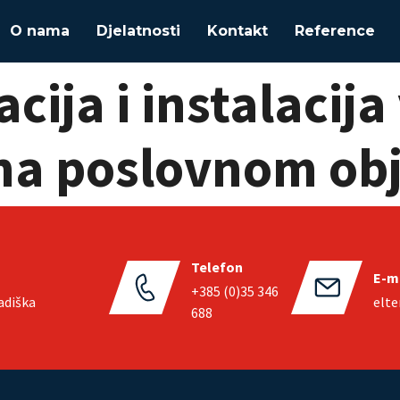
mo tehničkih inst
O nama
Djelatnosti
Kontakt
Reference
acija i instalacij
 na poslovnom obj
govina prehrane 
Telefon
E-m
+385 (0)35 346
adiška
elt
688