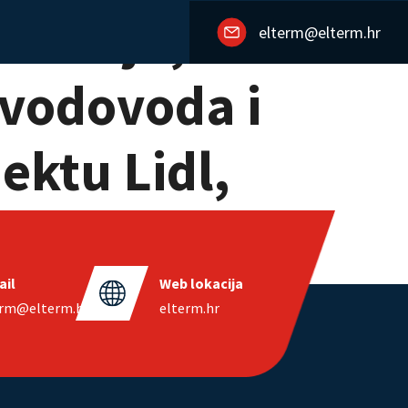
alacija,
elterm@elterm.hr
a vodovoda i
ektu Lidl,
u Pazinu.
ail
Web lokacija
erm@elterm.hr
elterm.hr