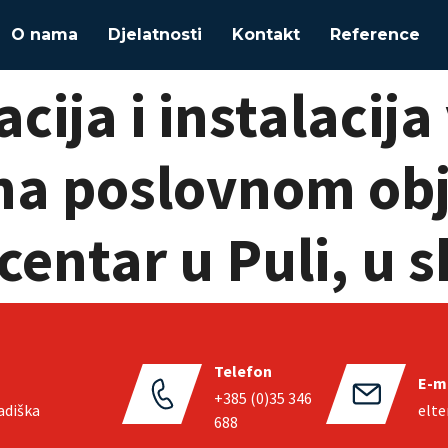
mo tehničkih inst
O nama
Djelatnosti
Kontakt
Reference
acija i instalacij
 na poslovnom ob
centar u Puli, u 
ntra Pula City Ma
Telefon
E-m
+385 (0)35 346
adiška
elt
688