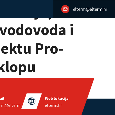
alacija,
elterm@elterm.hr
a vodovoda i
jektu Pro-
sklopu
ll.
ail
Web lokacija
erm@elterm.hr
elterm.hr