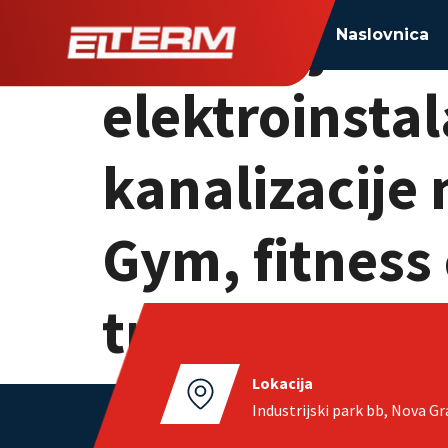
Izvođenje ter
Naslovnica
elektroinstal
kanalizacije
Gym, fitness 
trgovačkog ce
Lokacija
Industrijski park bb, Nova Gr