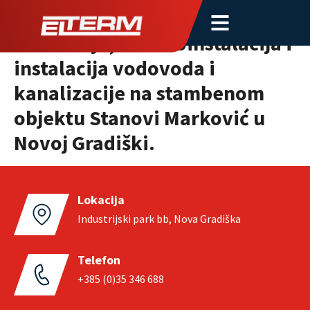
Izvođenje termo tehničkih
instalacija, elektroinstalacija i
instalacija vodovoda i
kanalizacije na stambenom
objektu Stanovi Marković u
Novoj Gradiški.
Lokacija
Industrijski park bb, Nova Gradiška
Telefon
+385 (0)35 346 688