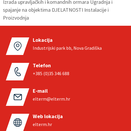
Izrada upravljačkih i komandnih ormara Ugradnja i
spajanje na objektima DJELATNOSTI Instalacije i
Proizvodnja
Lokacija
Industrijski park bb, Nova Gradiška
Telefon
+385 (0)35 346 688
E-mail
elterm@elterm.hr
Web lokacija
elterm.hr