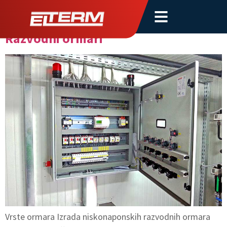
Tip djelatnosti:
Proizvodnja
Razvodni ormari
Vrste ormara Izrada niskonaponskih razvodnih ormara